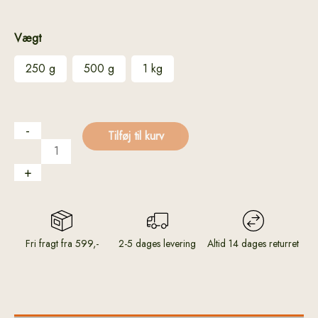
Vægt
250 g
500 g
1 kg
-
Tilføj til kurv
+
Fri fragt fra 599,-
2-5 dages levering
Altid 14 dages returret