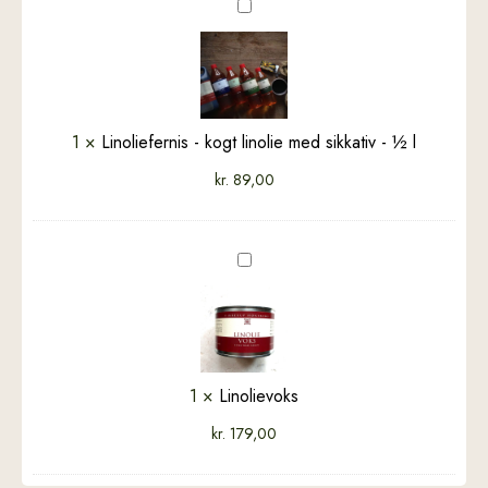
Linoliefernis
-
kogt
linolie
med
sikkativ
1
×
Linoliefernis - kogt linolie med sikkativ - ½ l
-
kr.
89,00
½
l
Linolievoks
1
×
Linolievoks
kr.
179,00