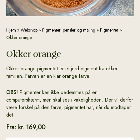
Okker
Hjem
»
Webshop
»
Pigmenter, pensler og maling
»
Pigmenter
»
orange
Okker orange
antal
Okker orange
Okker orange pigmentet er et jord pigment fra okker
familien. Farven er en klar orange farve.
OBS!
Pigmenter kan ikke bedømmes på en
computerskærm, men skal ses i virkeligheden. Der vil derfor
være forskel på den farve, pigmentet har, når du modtager
det.
Fra:
kr.
169,00