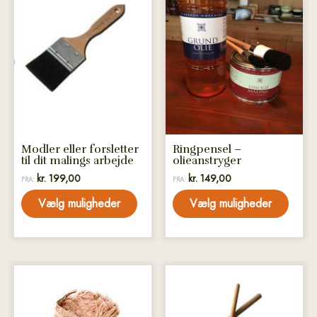
Dette
Dette
vare
vare
har
har
flere
flere
varianter.
varianter.
Mulighederne
Mulighederne
kan
kan
vælges
vælges
på
på
Modler eller forsletter
Ringpensel –
varesiden
varesiden
til dit malings arbejde
olieanstryger
kr.
199,00
kr.
149,00
FRA:
FRA:
Vælg muligheder
Vælg muligheder
Dette
Dette
vare
vare
har
har