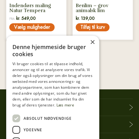
på
Indendørs maling
Benlim – grov
varesiden
Natur Tempera
animalsk lim
kr.
549,00
kr.
139,00
FRA:
Vælg muligheder
Tilføj til kurv
×
Denne hjemmeside bruger
cookies
Vi bruger cookies til at tilpasse indhold,
annoncer og til at analysere vores trafik. Vi
deler også oplysninger om din brug af vores
websted med vores annoncerings- og
analysepartnere, som kan kombinere dem
med andre oplysninger, som du har givet
dem, eller som de har indsamlet fra din
brug af deres tjenester.
Læs mere
Tibberup Høkeren
ABSOLUT NØDVENDIGE
Information
YDEEVNE