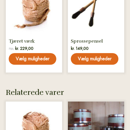
flere
flere
varianter.
varianter.
Mulighederne
Mulighederne
kan
kan
vælges
vælges
på
på
Tjæret værk
Sprossepensel
varesiden
varesiden
kr.
229,00
kr.
149,00
FRA:
Vælg muligheder
Vælg muligheder
Relaterede varer
Dette
Dette
vare
vare
har
har
flere
flere