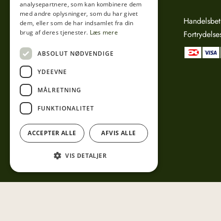
analysepartnere, som kan kombinere dem
med andre oplysninger, som du har givet
Sct. Anna Gade 4A
Handelsbet
dem, eller som de har indsamlet fra din
brug af deres tjenester.
Læs mere
3000 Helsingør
Fortrydelse
CVR: 15800038
ABSOLUT NØDVENDIGE
Telefon:
49 17 04 24
YDEEVNE
Mail:
info@tibberuphoekeren.dk
MÅLRETNING
FUNKTIONALITET
ACCEPTER ALLE
AFVIS ALLE
VIS DETALJER