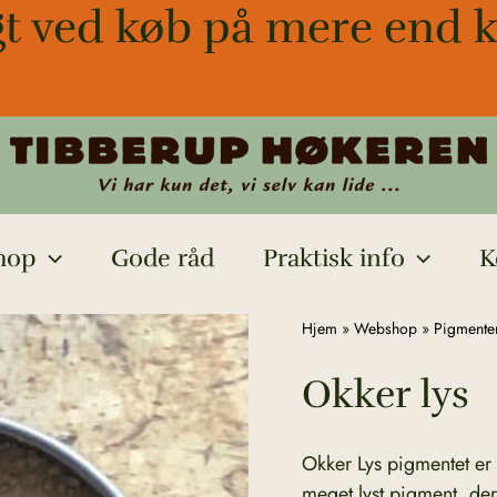
gt ved køb på mere end k
hop
Gode råd
Praktisk info
K
Okker
Hjem
»
Webshop
»
Pigmenter
lys
Okker lys
antal
Okker Lys pigmentet er 
meget lyst pigment, de