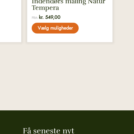
Indendørs maling Natur
Tempera
kr.
549,00
FRA:
Vælg muligheder
Få seneste nyt