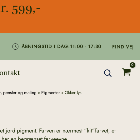
r. 599,-
ÅBNINGSTID I DAG:
11:00 - 17:30
FIND VEJ
ontakt
, pensler og maling
»
Pigmenter
»
Okker lys
et jord pigment. Farven er nærmest “kit”farvet, et
r har en begrænset farveevne.