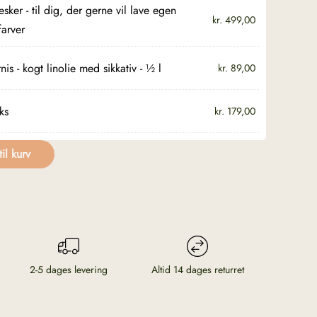
ker - til dig, der gerne vil lave egen
kr.
499,00
farver
rnis - kogt linolie med sikkativ - ½ l
kr.
89,00
ks
kr.
179,00
til kurv
2-5 dages levering
Altid 14 dages returret