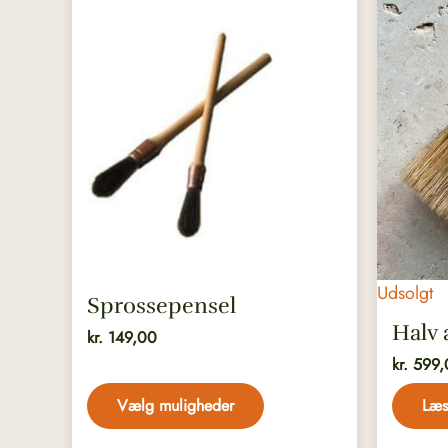
Dette
vare
har
flere
varianter.
Mulighederne
kan
vælges
på
varesiden
Udsolgt
Sprossepensel
Halv 
kr.
149,00
kr.
599,
Vælg muligheder
Læs