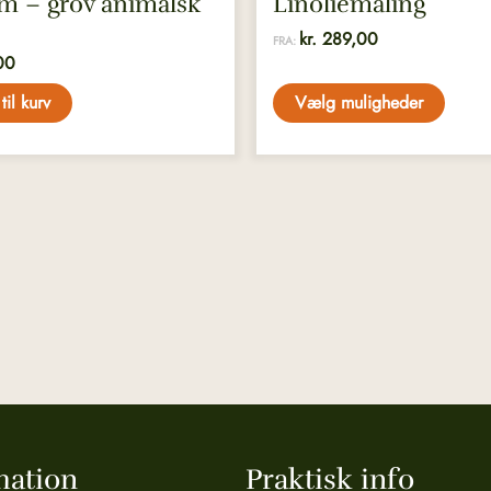
m – grov animalsk
Linoliemaling
kr.
289,00
FRA:
00
 til kurv
Vælg muligheder
mation
Praktisk info