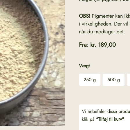
OBS!
Pigmenter kan i
i virkeligheden. Der vi
når du modtager det.
Fra:
kr.
189,00
Vægt
250 g
500 g
Vi anbefaler disse prod
klik på
"Tilføj til kurv"