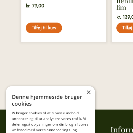
Benli
kr.
79,00
lim
kr.
139,
Tilføj til kurv
Tilføj
×
Denne hjemmeside bruger
cookies
Vi bruger cookies til at tilpasse indhold,
annoncer og til at analysere vores trafik. Vi
deler også oplysninger om din brug af vores
Tibberup Høkeren
Infor
websted med vores annoncerings- og