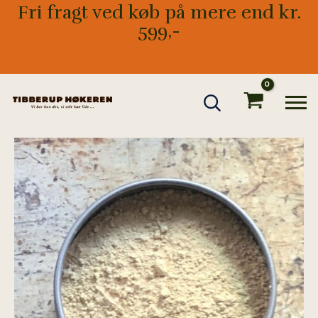
Gå
Fri fragt ved køb på mere end kr.
til
599,-
indholdet