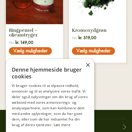
Mulighederne
Mulighederne
kan
kan
vælges
vælges
på
på
Ringpensel –
Kromoxydgrøn
varesiden
varesiden
olieanstryger
kr.
319,00
FRA:
kr.
149,00
FRA:
Vælg muligheder
Vælg muligheder
×
Denne hjemmeside bruger
cookies
Vi bruger cookies til at tilpasse indhold,
annoncer og til at analysere vores trafik. Vi
deler også oplysninger om din brug af vores
websted med vores annoncerings- og
analysepartnere, som kan kombinere dem
med andre oplysninger, som du har givet
dem, eller som de har indsamlet fra din
brug af deres tjenester.
Læs mere
Tibberup Høkeren