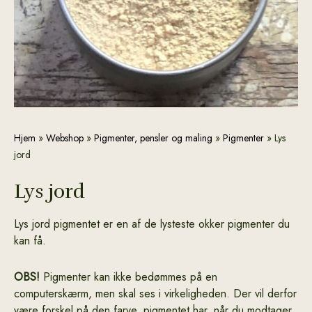
Lys
Hjem
»
Webshop
»
Pigmenter, pensler og maling
»
Pigmenter
»
Lys
jord
jord
antal
Lys jord
Lys jord pigmentet er en af de lysteste okker pigmenter du
kan få.
OBS!
Pigmenter kan ikke bedømmes på en
computerskærm, men skal ses i virkeligheden. Der vil derfor
være forskel på den farve, pigmentet har, når du modtager