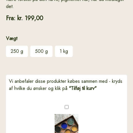
det.
Fra:
kr.
199,00
Vægt
250 g
500 g
1 kg
Vi anbefaler disse produkter købes sammen med - kryds
af hvilke du ønsker og klik på
"Tilføj til kurv"
Pigmentæsker
-
til
dig,