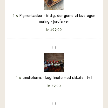
der
gerne
vil
1
×
Pigmentæsker - til dig, der gerne vil lave egen
lave
maling - Jordfarver
egen
kr.
499,00
maling
-
Jordfarver
Linoliefernis
-
kogt
linolie
med
sikkativ
1
×
Linoliefernis - kogt linolie med sikkativ - ½ l
-
kr.
89,00
½
l
Linolievoks