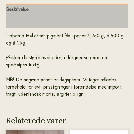
Beskrivelse
Yderligere information
Tibberup Høkerens pigment fås i poser á 250 g, á 500 g
og á 1 kg.
Ønsker du større mængder, udregner vi gerne en
specialpris til dig.
NB!
De angivne priser er dagspriser. Vi tager således
forbehold for evt. prisstigninger i forbindelse med import,
fragt, udenlandsk moms, afgifter o.lign.
Relaterede varer
Dette
Dette