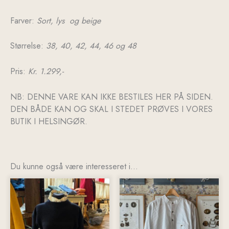
Farver:
Sort, lys og beige
Størrelse:
38, 40, 42, 44, 46 og 48
Pris:
Kr. 1.299,-
NB: DENNE VARE KAN IKKE BESTILES HER PÅ SIDEN.
DEN BÅDE KAN OG SKAL I STEDET PRØVES I VORES
BUTIK I HELSINGØR.
Du kunne også være interesseret i…
Dette
vare
har
flere