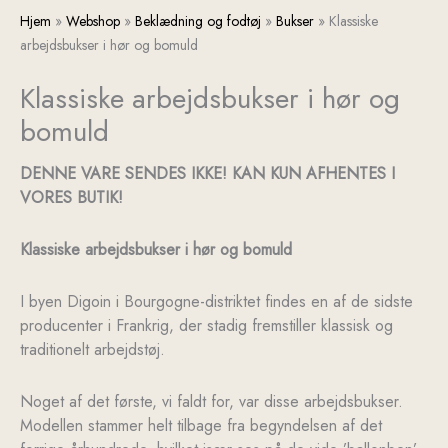
Klassiske
Hjem
»
Webshop
»
Beklædning og fodtøj
»
Bukser
»
Klassiske
arbejdsbukser
arbejdsbukser i hør og bomuld
i
Klassiske arbejdsbukser i hør og
hør
og
bomuld
bomuld
antal
DENNE VARE SENDES IKKE! KAN KUN AFHENTES I
VORES BUTIK!
Klassiske arbejdsbukser i hør og bomuld
I byen Digoin i Bourgogne-distriktet findes en af de sidste
producenter i Frankrig, der stadig fremstiller klassisk og
traditionelt arbejdstøj.
Noget af det første, vi faldt for, var disse arbejdsbukser.
Modellen stammer helt tilbage fra begyndelsen af det