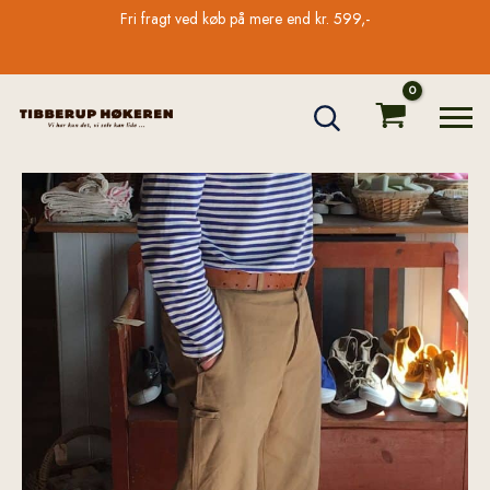
Gå
Fri fragt ved køb på mere end kr. 599,-
til
indholdet