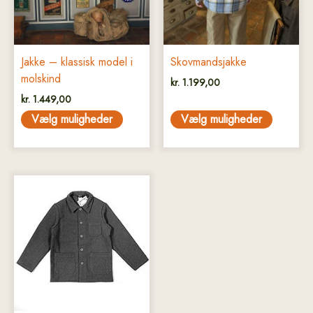
Mulighederne
Mulighederne
kan
kan
vælges
vælges
på
på
Jakke – klassisk model i
Skovmandsjakke
varesiden
varesiden
molskind
kr.
1.199,00
kr.
1.449,00
Vælg muligheder
Vælg muligheder
Dette
vare
har
flere
varianter.
Mulighederne
kan
vælges