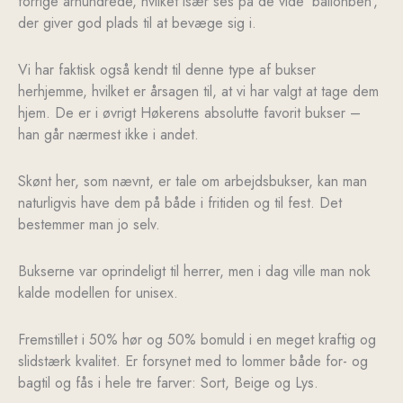
forrige århundrede, hvilket især ses på de vide ’ballonben’,
der giver god plads til at bevæge sig i.
Vi har faktisk også kendt til denne type af bukser
herhjemme, hvilket er årsagen til, at vi har valgt at tage dem
hjem. De er i øvrigt Høkerens absolutte favorit bukser –
han går nærmest ikke i andet.
Skønt her, som nævnt, er tale om arbejdsbukser, kan man
naturligvis have dem på både i fritiden og til fest. Det
bestemmer man jo selv.
Bukserne var oprindeligt til herrer, men i dag ville man nok
kalde modellen for unisex.
Fremstillet i 50% hør og 50% bomuld i en meget kraftig og
slidstærk kvalitet. Er forsynet med to lommer både for- og
bagtil og fås i hele tre farver: Sort, Beige og Lys.