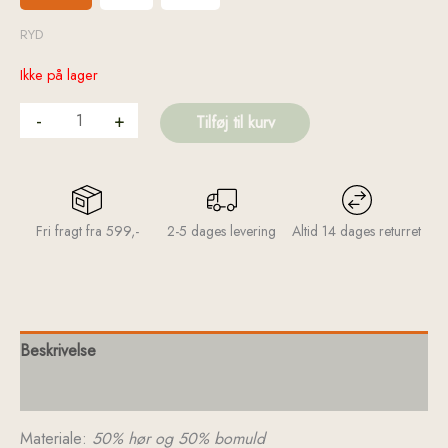
RYD
Ikke på lager
-
+
Tilføj til kurv
Fri fragt fra 599,-
2-5 dages levering
Altid 14 dages returret
Beskrivelse
Yderligere information
Materiale:
50% hør og 50% bomuld