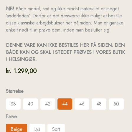
NB!
Både model, snit og ikke mindst materialet er meget
’anderledes’. Derfor er det desværre ikke muligt at bestille
disse klassiske arbejdsbukser her på siden. Man er ganske
enkelt nødt til at prøve dem, inden man beslutter sig.
DENNE VARE KAN IKKE BESTILES HER PÅ SIDEN. DEN
BÅDE KAN OG SKAL I STEDET PRØVES I VORES BUTIK
I HELSINGØR.
kr.
1.299,00
Størrelse
38
40
42
44
46
48
50
Farve
Beige
Lys
Sort