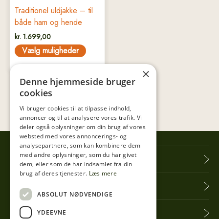
på
Traditionel uldjakke – til
varesiden
både ham og hende
kr.
1.699,00
Vælg muligheder
×
Denne hjemmeside bruger
cookies
Vi bruger cookies til at tilpasse indhold,
annoncer og til at analysere vores trafik. Vi
deler også oplysninger om din brug af vores
websted med vores annoncerings- og
analysepartnere, som kan kombinere dem
med andre oplysninger, som du har givet
Tibberup Høkeren
dem, eller som de har indsamlet fra din
brug af deres tjenester.
Læs mere
Information
ABSOLUT NØDVENDIGE
YDEEVNE
Praktisk info