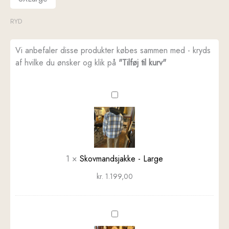
RYD
Vi anbefaler disse produkter købes sammen med - kryds
af hvilke du ønsker og klik på
"Tilføj til kurv"
Skovmandsjakke
-
Large
1
×
Skovmandsjakke - Large
kr.
1.199,00
Jakke
i