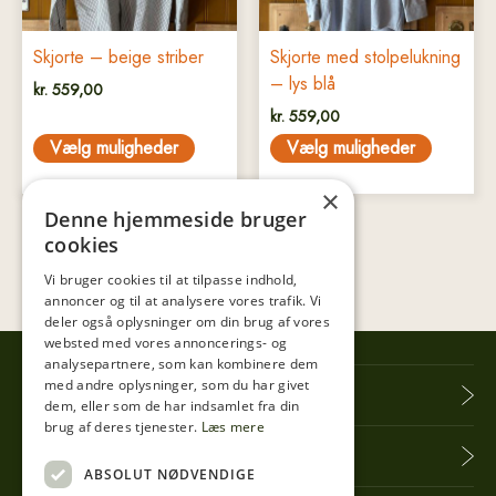
vælges
vælges
på
på
Skjorte – beige striber
Skjorte med stolpelukning
varesiden
varesiden
– lys blå
kr.
559,00
kr.
559,00
Vælg muligheder
Vælg muligheder
×
Denne hjemmeside bruger
cookies
Vi bruger cookies til at tilpasse indhold,
annoncer og til at analysere vores trafik. Vi
deler også oplysninger om din brug af vores
websted med vores annoncerings- og
analysepartnere, som kan kombinere dem
med andre oplysninger, som du har givet
Tibberup Høkeren
dem, eller som de har indsamlet fra din
brug af deres tjenester.
Læs mere
Information
ABSOLUT NØDVENDIGE