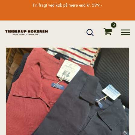
Gå
Fri fragt ved køb på mere end kr. 599,-
til
indholdet