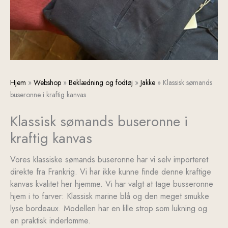
Klassisk
Hjem
»
Webshop
»
Beklædning og fodtøj
»
Jakke
»
Klassisk sømands
sømands
buseronne i kraftig kanvas
buseronne
Klassisk sømands buseronne i
i
kraftig
kraftig kanvas
kanvas
antal
Vores klassiske sømands buseronne har vi selv importeret
direkte fra Frankrig. Vi har ikke kunne finde denne kraftige
kanvas kvalitet her hjemme. Vi har valgt at tage busseronne
hjem i to farver: Klassisk marine blå og den meget smukke
lyse bordeaux. Modellen har en lille strop som lukning og
en praktisk inderlomme.