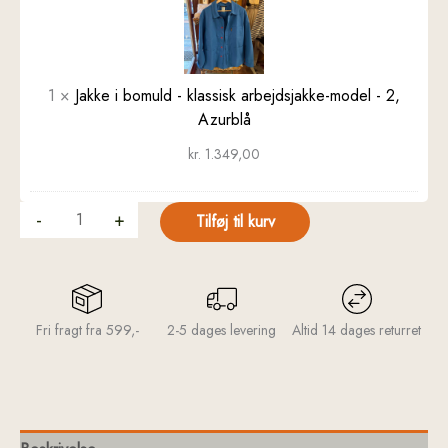
bomuld
-
klassisk
arbejdsjakke-
1
×
Jakke i bomuld - klassisk arbejdsjakke-model - 2,
model
Azurblå
-
kr.
1.349,00
2,
Azurblå
-
+
Tilføj til kurv
Fri fragt fra 599,-
2-5 dages levering
Altid 14 dages returret