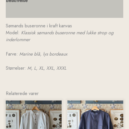
Beskrivelse
Yderligere information
Sømands buseronne i kraft kanvas
Model:
Klassisk sømands buseronne med lukke strop og
inderlommer
Farve:
Marine blå, lys bordeaux
Størrelser:
M, L, XL, XXL, XXXL
Relaterede varer
Dette
Dette
vare
vare
har
har
flere
flere