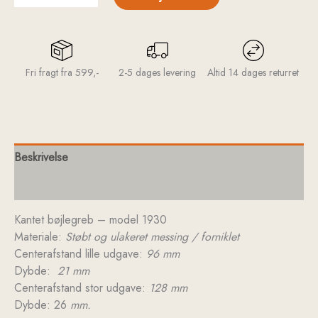
Fri fragt fra 599,-
2-5 dages levering
Altid 14 dages returret
Beskrivelse
Yderligere information
Kantet bøjlegreb – model 1930
Materiale:
Støbt og ulakeret messing / forniklet
Centerafstand lille udgave:
96 mm
Dybde:
21 mm
Centerafstand stor udgave:
128 mm
Dybde: 26
mm.