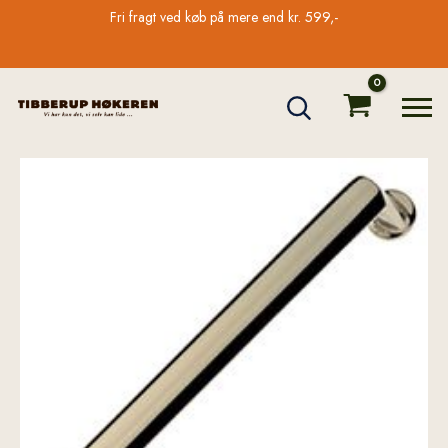
Gå
Fri fragt ved køb på mere end kr. 599,-
til
indholdet