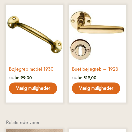
Dette
Dette
vare
vare
har
har
flere
flere
varianter.
varianter.
Mulighederne
Mulighederne
kan
kan
vælges
vælges
på
på
Bøjlegreb model 1930
Buet bøjlegreb – 1928
varesiden
varesiden
kr.
99,00
kr.
819,00
FRA:
FRA:
Vælg muligheder
Vælg muligheder
Relaterede varer