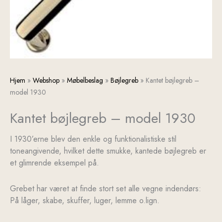
Kantet
Hjem
»
Webshop
»
Møbelbeslag
»
Bøjlegreb
»
Kantet bøjlegreb –
bøjlegreb
model 1930
-
Kantet bøjlegreb – model 1930
model
1930
antal
I 1930’erne blev den enkle og funktionalistiske stil
toneangivende, hvilket dette smukke, kantede bøjlegreb er
et glimrende eksempel på.
Grebet har været at finde stort set alle vegne indendørs:
På låger, skabe, skuffer, luger, lemme o.lign.