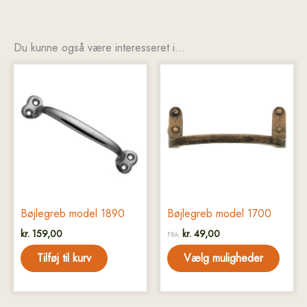
Du kunne også være interesseret i…
Dette
vare
har
flere
varianter.
Mulighederne
kan
vælges
på
Bøjlegreb model 1890
Bøjlegreb model 1700
varesiden
kr.
159,00
kr.
49,00
FRA:
Tilføj til kurv
Vælg muligheder