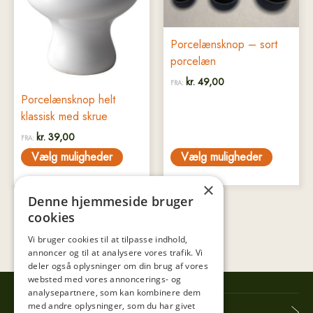
flere
flere
varianter.
varianter.
Mulighederne
Mulighederne
Porcelænsknop – sort
kan
kan
porcelæn
vælges
vælges
kr.
49,00
FRA:
på
på
Porcelænsknop helt
varesiden
varesiden
klassisk med skrue
kr.
39,00
FRA:
Vælg muligheder
Vælg muligheder
×
Denne hjemmeside bruger
cookies
Vi bruger cookies til at tilpasse indhold,
annoncer og til at analysere vores trafik. Vi
deler også oplysninger om din brug af vores
websted med vores annoncerings- og
analysepartnere, som kan kombinere dem
med andre oplysninger, som du har givet
Tibberup Høkeren