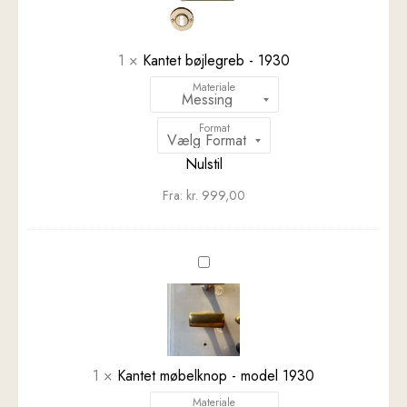
1930
1
×
Kantet bøjlegreb - 1930
Materiale
Format
Nulstil
Fra:
kr.
999,00
Kantet
møbelknop
-
model
1930
1
×
Kantet møbelknop - model 1930
Materiale