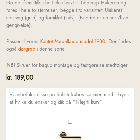
Grebet fremstilles helt eksklusivt til Tibberup Høkeren og
føres i hele to størrelser; begge i to varianter: Ulakeret
messing (guld) og forniklet (sølv). (Billedet er en sort/hvid
gengivelse).
Passer til vores
Kantet Møbelknop model 1930.
Der findes
også
dørgreb
i denne serie.
NB!
Skruer for bagud montage og fastgørelse medfølger.
kr.
189,00
Vi anbefaler disse produkter købes sammen med - kryds
af hvilke du ønsker og klik på
"Tilføj til kurv"
Kantet
bøjlegreb
-