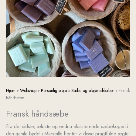
Fransk
Den
Den
Den
Den
Hjem
»
Webshop
»
Personlig pleje
»
Sæbe og plejeredskaber
»
Fransk
håndsæbe
oprindelige
oprindelige
aktuelle
aktuelle
håndsæbe
antal
pris
pris
pris
pris
Fransk håndsæbe
var:
var:
er:
er:
kr. 137,00.
kr. 187,00.
kr. 175,00.
kr. 125,00.
Fra det sidste, ældste og endnu eksisterende sæbekogeri i
den gamle bydel i Marseille henter vi disse pragtfulde ægte