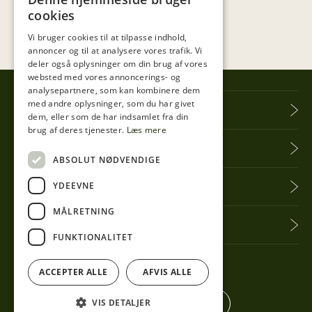
cookies
Vi bruger cookies til at tilpasse indhold,
annoncer og til at analysere vores trafik. Vi
deler også oplysninger om din brug af vores
websted med vores annoncerings- og
analysepartnere, som kan kombinere dem
med andre oplysninger, som du har givet
Tibberup Høkeren
dem, eller som de har indsamlet fra din
brug af deres tjenester.
Læs mere
Information
ABSOLUT NØDVENDIGE
YDEEVNE
Praktisk info
MÅLRETNING
Få seneste nyt
FUNKTIONALITET
Følg med her
ACCEPTER ALLE
AFVIS ALLE
VIS DETALJER