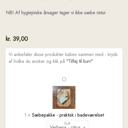
NB! Af hygiejniske årsager tager vi ikke sæbe retur.
kr.
39,00
Vi anbefaler disse produkter købes sammen med - kryds
af hvilke du ønsker og klik på
"Tilføj til kurv"
Sæbepakke
-
praktisk
i
badeværelset
1
×
Sæbepakke - praktisk i badeværelset
Duft