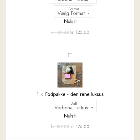
Format
Nulstil
kr.
137,00
kr.
125,00
Fodpakke
-
den
rene
luksus
1
×
Fodpakke - den rene luksus
Duft
Nulstil
kr.
187,00
kr.
175,00