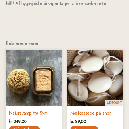
NB! Af hygiejniske årsager tager vi ikke sæbe retur.
Relaterede varer
UDSOLGT
Natursvamp fra Symi
Mælkesæbe på snor
kr.
249,00
kr.
89,00