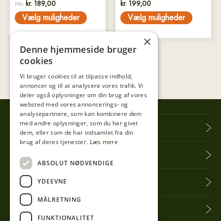
kr.
189,00
kr.
199,00
FRA:
Vælg muligheder
Vælg muligheder
×
Denne hjemmeside bruger
cookies
Vi bruger cookies til at tilpasse indhold,
annoncer og til at analysere vores trafik. Vi
deler også oplysninger om din brug af vores
websted med vores annoncerings- og
analysepartnere, som kan kombinere dem
med andre oplysninger, som du har givet
Tibberup Høkeren
dem, eller som de har indsamlet fra din
brug af deres tjenester.
Læs mere
Information
ABSOLUT NØDVENDIGE
YDEEVNE
Praktisk info
MÅLRETNING
Få seneste nyt
FUNKTIONALITET