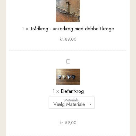
ankerkrog
med
dobbelt
kroge
1
×
Trådkrog - ankerkrog med dobbelt kroge
kr.
89,00
Elefantkrog
1
×
Elefantkrog
Materiale
kr.
59,00