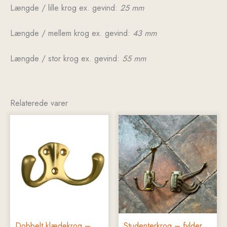
Længde / lille krog ex. gevind:
25 mm
Længde / mellem krog ex. gevind:
43 mm
Længde / stor krog ex. gevind:
55 mm
Relaterede varer
Dette
Dette
vare
vare
har
har
flere
flere
varianter.
varianter.
Mulighederne
Mulighederne
kan
kan
vælges
vælges
på
på
Dobbelt klædekrog –
Studenterkrog – fylder