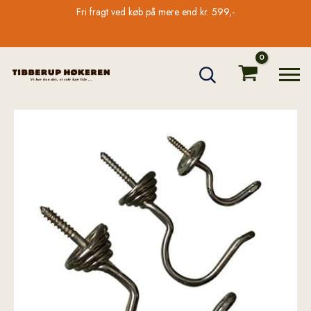
Gå
Fri fragt ved køb på mere end kr. 599,-
til
indholdet