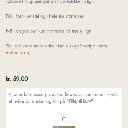
køkkenet til ophængning af viskestykker o.lign.
Fås i forniklet stål og i hele tre størrelser.
NB!
Krogen bør kun monteres på træ el.lign.
Skal det være mere enkelt kan du også vælge vores
dobbeltkrog
kr.
59,00
Vi anbefaler disse produkter købes sammen med - kryds
af hvilke du ønsker og klik på
"Tilføj til kurv"
Trådkrog
-