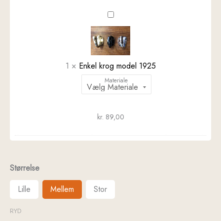
Enkel
krog
model
1925
1
×
Enkel krog model 1925
Materiale
kr.
89,00
Størrelse
Lille
Mellem
Stor
RYD