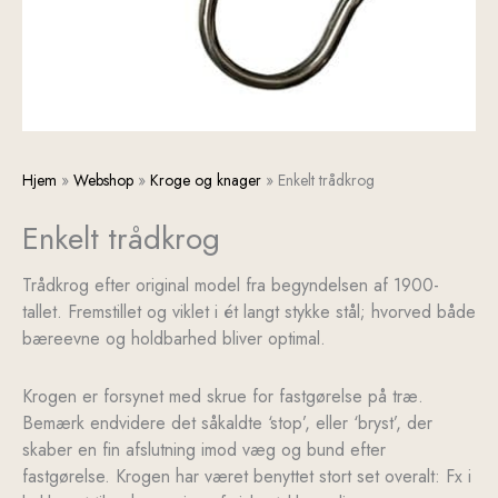
Enkelt
Hjem
»
Webshop
»
Kroge og knager
»
Enkelt trådkrog
trådkrog
Enkelt trådkrog
antal
Trådkrog efter original model fra begyndelsen af 1900-
tallet. Fremstillet og viklet i ét langt stykke stål; hvorved både
bæreevne og holdbarhed bliver optimal.
Krogen er forsynet med skrue for fastgørelse på træ.
Bemærk endvidere det såkaldte ‘stop’, eller ‘bryst’, der
skaber en fin afslutning imod væg og bund efter
fastgørelse. Krogen har været benyttet stort set overalt: Fx i