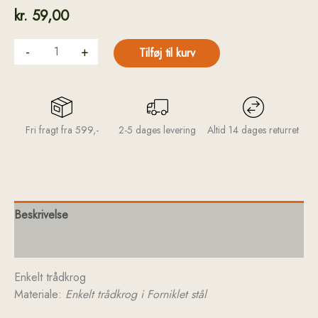
kr.
59,00
-
+
Tilføj til kurv
Fri fragt fra 599,-
2-5 dages levering
Altid 14 dages returret
Beskrivelse
Yderligere information
Enkelt trådkrog
Materiale:
Enkelt trådkrog i
Forniklet stål