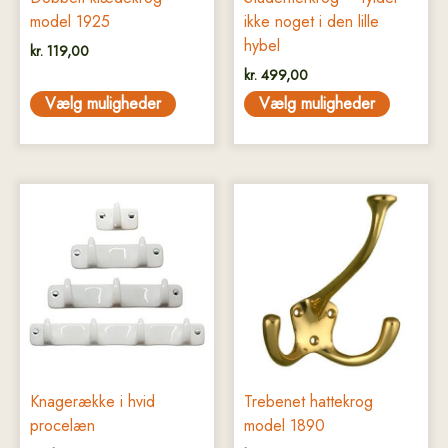
varesiden
varesiden
model 1925
ikke noget i den lille
hybel
kr.
119,00
kr.
499,00
Vælg muligheder
Vælg muligheder
Dette
Dette
vare
vare
har
har
flere
flere
varianter.
varianter.
Mulighederne
Mulighederne
kan
kan
vælges
vælges
på
på
Knagerække i hvid
Trebenet hattekrog
varesiden
varesiden
procelæn
model 1890