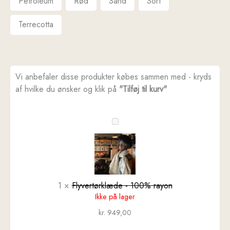
Petroleum
Rød
Sand
Sort
Terrecotta
Vi anbefaler disse produkter købes sammen med - kryds
af hvilke du ønsker og klik på
"Tilføj til kurv"
Flyvertørklæde
-
100%
rayon
1
×
Flyvertørklæde - 100% rayon
Ikke på lager
kr.
949,00