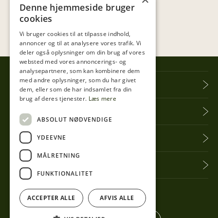
Denne hjemmeside bruger
cookies
Vi bruger cookies til at tilpasse indhold,
annoncer og til at analysere vores trafik. Vi
deler også oplysninger om din brug af vores
websted med vores annoncerings- og
analysepartnere, som kan kombinere dem
med andre oplysninger, som du har givet
Tibberup Høkeren
dem, eller som de har indsamlet fra din
brug af deres tjenester.
Læs mere
Information
ABSOLUT NØDVENDIGE
YDEEVNE
Praktisk info
MÅLRETNING
Få seneste nyt
FUNKTIONALITET
Følg med her
ACCEPTER ALLE
AFVIS ALLE