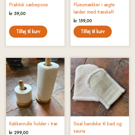
Praktisk sæbepose
Fluesmækker i ægte
læder med træskaft
kr.
59,00
kr.
159,00
Tilføj til kurv
Tilføj til kurv
Køkkenrulle holder i træ
Sisal handske til bad og
sauna
kr.
299,00