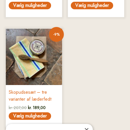
Vælg muligheder
Vælg muligheder
Den
Den
Dette
-9%
oprindelige
aktuelle
vare
pris
pris
har
var:
er:
kr. 207,00.
kr. 189,00.
flere
varianter.
Mulighederne
kan
vælges
på
Skopudsesæt – tre
varesiden
varianter af læderfedt
kr.
207,00
kr.
189,00
Vælg muligheder
×