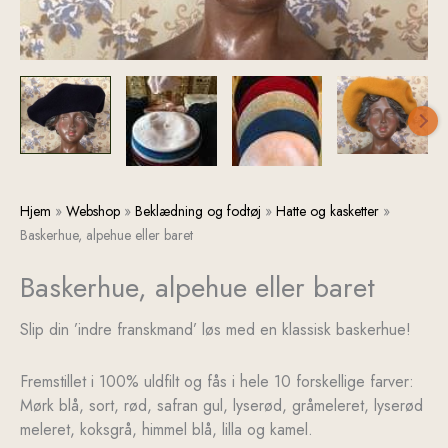
Baskerhue,
Hjem
»
Webshop
»
Beklædning og fodtøj
»
Hatte og kasketter
»
alpehue
Baskerhue, alpehue eller baret
eller
Baskerhue, alpehue eller baret
baret
antal
Slip din ’indre franskmand’ løs med en klassisk baskerhue!
Fremstillet i 100% uldfilt og fås i hele 10 forskellige farver:
Mørk blå, sort, rød, safran gul, lyserød, gråmeleret, lyserød
meleret, koksgrå, himmel blå, lilla og kamel.