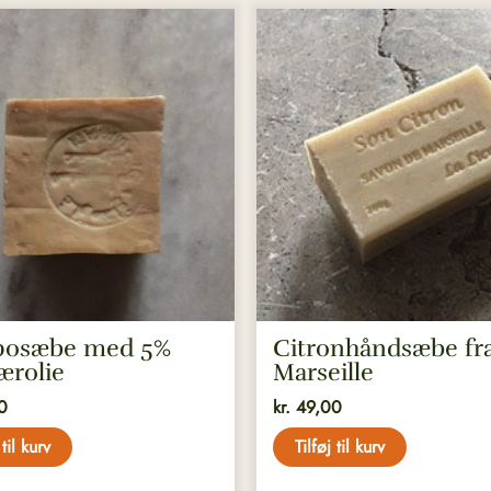
posæbe med 5%
Citronhåndsæbe fr
ærolie
Marseille
0
kr.
49,00
 til kurv
Tilføj til kurv