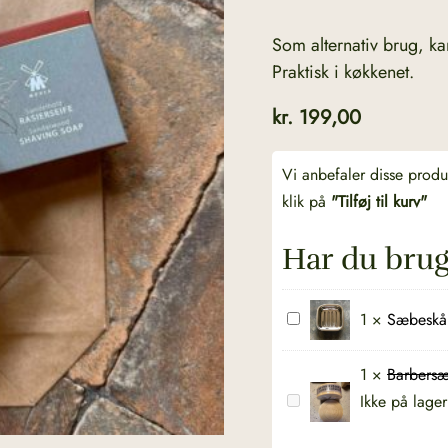
Som alternativ brug, ka
Praktisk i køkkenet.
kr.
199,00
Vi anbefaler disse prod
klik på
"Tilføj til kurv"
Har du brug
Sæbeskål
1
×
Sæbeskål
i
cool
1
×
Barbersæ
blank
Ikke på lager
Barbersæbe
aluminium
med