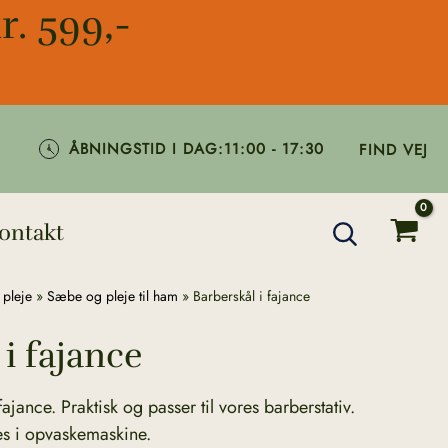
r. 599,-
ÅBNINGSTID I DAG:
11:00 - 17:30
FIND VEJ
ontakt
 pleje
»
Sæbe og pleje til ham
»
Barberskål i fajance
i fajance
fajance. Praktisk og passer til vores barberstativ.
s i opvaskemaskine.