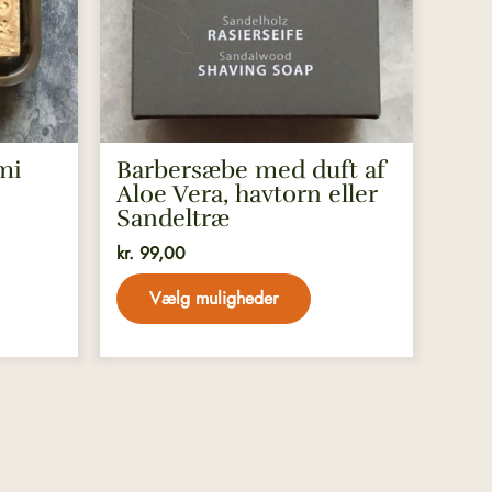
kan
vælges
på
varesiden
mi
Barbersæbe med duft af
Aloe Vera, havtorn eller
Sandeltræ
kr.
99,00
Vælg muligheder