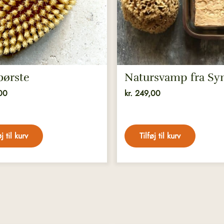
børste
Natursvamp fra Sy
00
kr.
249,00
øj til kurv
Tilføj til kurv