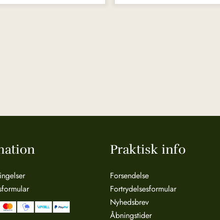
mation
Praktisk info
ingelser
Forsendelse
sformular
Fortrydelsesformular
Nyhedsbrev
Åbningstider