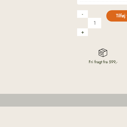
-
ren
kvadrat
olivenolie
-
Tilføj 
og
citrongræs
+
Fri fragt fra 599,-