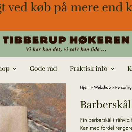
gt ved køb på mere end k
hop
Gode råd
Praktisk info
K
Barberskål
Hjem
»
Webshop
»
Personlig
i
Barberskål 
fajance
antal
Fin barberskål i råhvid 
Kan med fordel rengøre