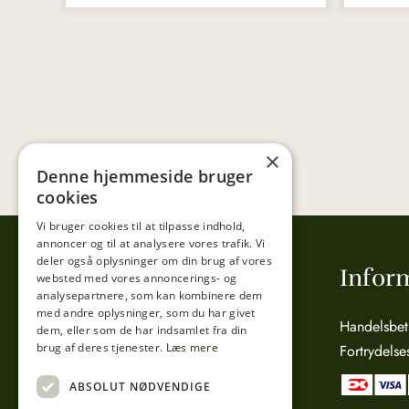
×
Denne hjemmeside bruger
cookies
Vi bruger cookies til at tilpasse indhold,
annoncer og til at analysere vores trafik. Vi
deler også oplysninger om din brug af vores
Tibberup Høkeren
Infor
websted med vores annoncerings- og
analysepartnere, som kan kombinere dem
med andre oplysninger, som du har givet
Sct. Anna Gade 4A
Handelsbet
dem, eller som de har indsamlet fra din
brug af deres tjenester.
Læs mere
3000 Helsingør
Fortrydelse
CVR: 15800038
ABSOLUT NØDVENDIGE
Telefon:
49 17 04 24