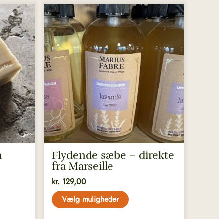
Dette
vare
har
flere
varianter.
Mulighederne
kan
vælges
på
varesiden
a
Flydende sæbe – direkte
fra Marseille
kr.
129,00
Vælg muligheder