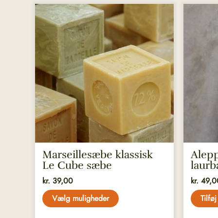
Dette
vare
har
flere
varianter.
Mulighederne
kan
vælges
på
varesiden
Marseillesæbe klassisk
Alep
Le Cube sæbe
laurb
kr.
39,00
kr.
49,0
Vælg muligheder
Tilføj