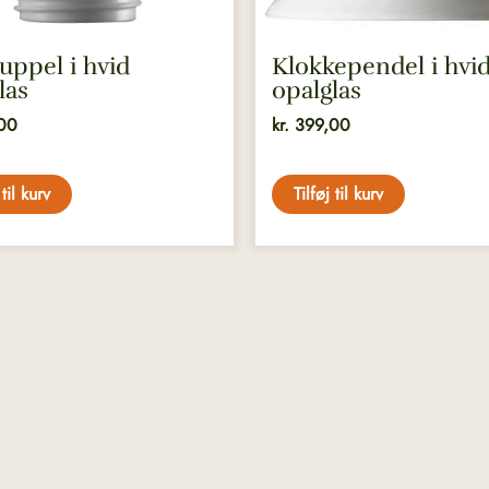
uppel i hvid
Klokkependel i hvid
las
opalglas
00
kr.
399,00
 til kurv
Tilføj til kurv