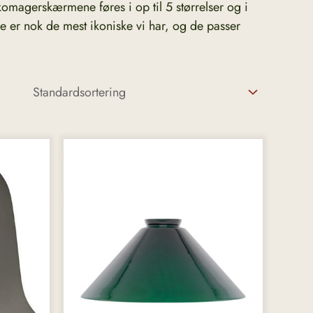
komagerskærmene føres i op til 5 størrelser og i
e er nok de mest ikoniske vi har, og de passer
Dette
vare
har
flere
varianter.
Mulighederne
kan
vælges
på