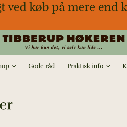
gt ved køb på mere end k
hop
Gode råd
Praktisk info
K
er