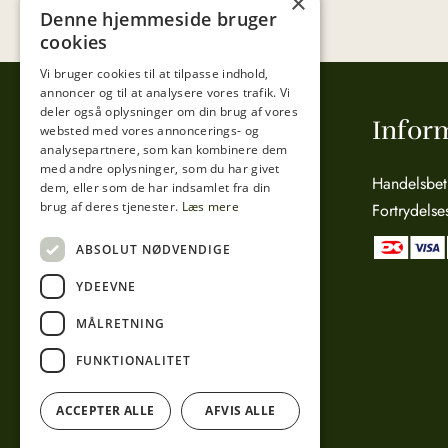
×
Denne hjemmeside bruger
cookies
Vi bruger cookies til at tilpasse indhold,
annoncer og til at analysere vores trafik. Vi
deler også oplysninger om din brug af vores
Tibberup Høkeren
Infor
websted med vores annoncerings- og
analysepartnere, som kan kombinere dem
med andre oplysninger, som du har givet
Sct. Anna Gade 4A
Handelsbet
dem, eller som de har indsamlet fra din
brug af deres tjenester.
Læs mere
3000 Helsingør
Fortrydelse
CVR: 15800038
ABSOLUT NØDVENDIGE
Telefon:
49 17 04 24
YDEEVNE
Mail:
info@tibberuphoekeren.dk
MÅLRETNING
FUNKTIONALITET
ACCEPTER ALLE
AFVIS ALLE