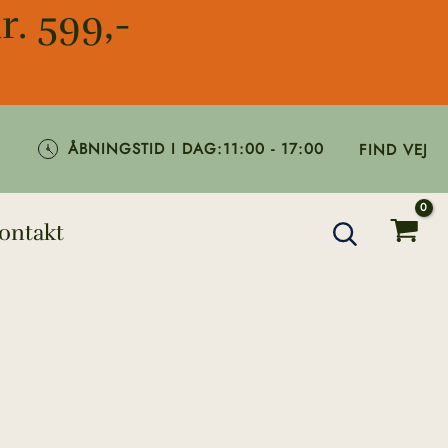
r. 599,-
ÅBNINGSTID I DAG:
11:00 - 17:00
FIND VEJ
ontakt