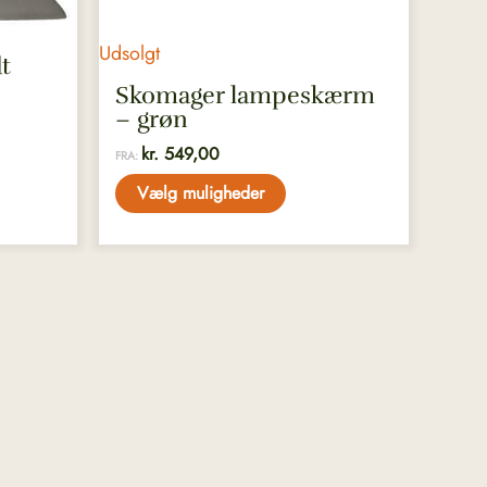
varesiden
Udsolgt
t
Skomager lampeskærm
– grøn
kr.
549,00
FRA:
Vælg muligheder