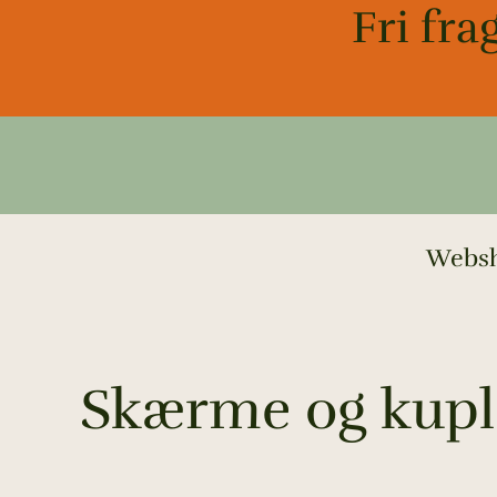
Gå
Fri fra
til
indholdet
Webs
Skærme og kupl