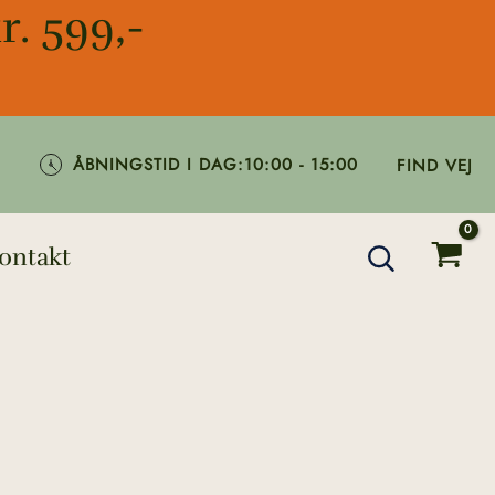
r. 599,-
ÅBNINGSTID I DAG:
10:00 - 15:00
FIND VEJ
ontakt