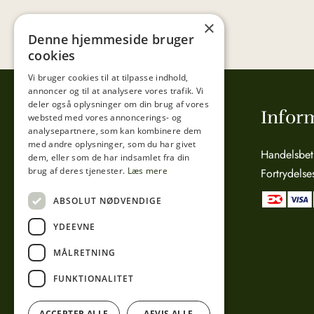
×
Denne hjemmeside bruger
cookies
Vi bruger cookies til at tilpasse indhold,
annoncer og til at analysere vores trafik. Vi
deler også oplysninger om din brug af vores
Tibberup Høkeren
Infor
websted med vores annoncerings- og
analysepartnere, som kan kombinere dem
med andre oplysninger, som du har givet
Sct. Anna Gade 4A
Handelsbet
dem, eller som de har indsamlet fra din
brug af deres tjenester.
Læs mere
3000 Helsingør
Fortrydelse
CVR: 15800038
ABSOLUT NØDVENDIGE
Telefon:
49 17 04 24
YDEEVNE
Mail:
info@tibberuphoekeren.dk
MÅLRETNING
FUNKTIONALITET
ACCEPTER ALLE
AFVIS ALLE