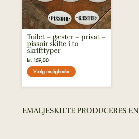
vælges
på
varesiden
Toilet – gæster – privat –
pissoir skilte i to
skrifttyper
kr.
159,00
Vælg muligheder
EMALJESKILTE PRODUCERES EN