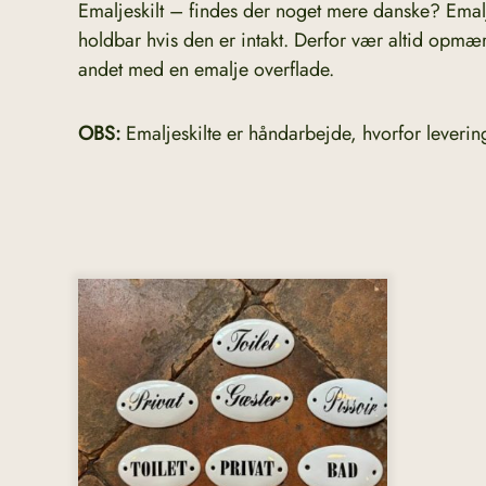
Emaljeskilt – findes der noget mere danske? Emalje
holdbar hvis den er intakt. Derfor vær altid opmæ
andet med en emalje overflade.
OBS:
Emaljeskilte er håndarbejde, hvorfor leverin
Dette
vare
har
flere
varianter.
Mulighederne
kan