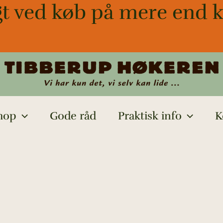
gt ved køb på mere end k
hop
Gode råd
Praktisk info
K