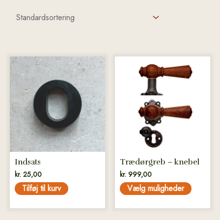
Dette
vare
har
flere
varianter.
Mulighederne
kan
vælges
på
Indsats
Trædørgreb – knebel
varesiden
kr.
25,00
kr.
999,00
Tilføj til kurv
Vælg muligheder