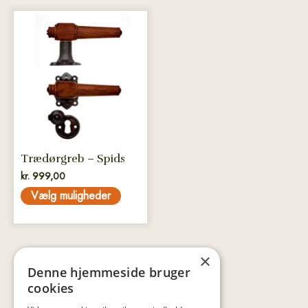
Dette
vare
har
flere
varianter.
Mulighederne
kan
vælges
på
Trædørgreb – Spids
varesiden
kr.
999,00
Vælg muligheder
×
Denne hjemmeside bruger
cookies