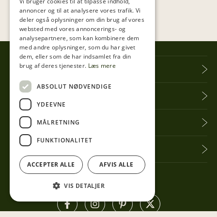
Vi bruger cookies til at tilpasse indhold,
annoncer og til at analysere vores trafik. Vi
deler også oplysninger om din brug af vores
websted med vores annoncerings- og
analysepartnere, som kan kombinere dem
med andre oplysninger, som du har givet
dem, eller som de har indsamlet fra din
brug af deres tjenester.
Læs mere
Tibberup Høkeren
ABSOLUT NØDVENDIGE
Information
YDEEVNE
Praktisk info
MÅLRETNING
FUNKTIONALITET
Få seneste nyt
ACCEPTER ALLE
AFVIS ALLE
Følg med her
VIS DETALJER