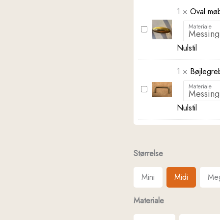
1
×
Oval møb
Materiale
Oval
møbelknop
Nulstil
-
model
1
×
Bøjlegreb
1928
Materiale
Bøjlegreb
-
Nulstil
helt
klassisk
Størrelse
Mini
Midi
Me
Materiale