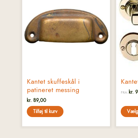
har
flere
variant
Muligh
kan
vælges
på
varesi
Kantet skuffeskål i
Kante
patineret messing
kr.
9
FRA:
kr.
89,00
Tilføj til kurv
Vælg