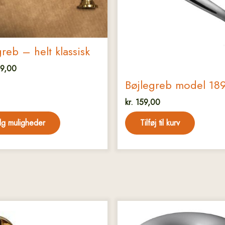
ederne
greb – helt klassisk
den
9,00
Bøjlegreb model 18
kr.
159,00
g muligheder
Tilføj til kurv
Dette
vare