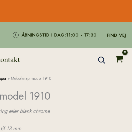
ÅBNINGSTID I DAG:
11:00 - 17:30
FIND VEJ
ontakt
pper
»
Møbelknap model 1910
model 1910
sing eller blank chrome
:
Ø 13 mm