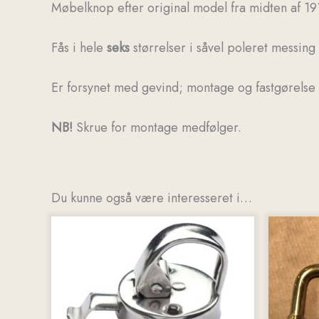
Møbelknop efter original model fra midten af 1910
Fås i hele
seks
størrelser i såvel poleret messing
Er forsynet med gevind; montage og fastgørelse 
NB!
Skrue for montage medfølger.
Du kunne også være interesseret i…
Dette
vare
har
flere
variant