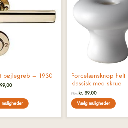
har
flere
er.
varianter.
ederne
Mulighederne
kan
vælges
på
den
varesiden
t bøjlegreb – 1930
Porcelænsknop helt
klassisk med skrue
99,00
kr.
39,00
FRA:
 muligheder
Vælg muligheder