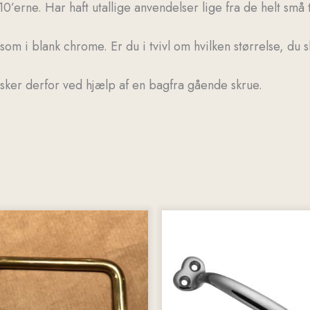
’erne. Har haft utallige anvendelser lige fra de helt små t
 som i blank chrome. Er du i tvivl om hvilken størrelse, du s
sker derfor ved hjælp af en bagfra gående skrue.
er.