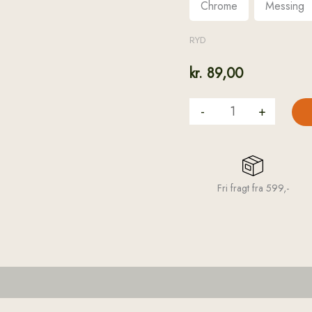
Chrome
Messing
RYD
kr.
89,00
-
+
Fri fragt fra 599,-