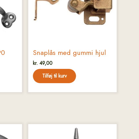
90
Snaplås med gummi hjul
kr.
49,00
Tilføj til kurv
Dette
vare