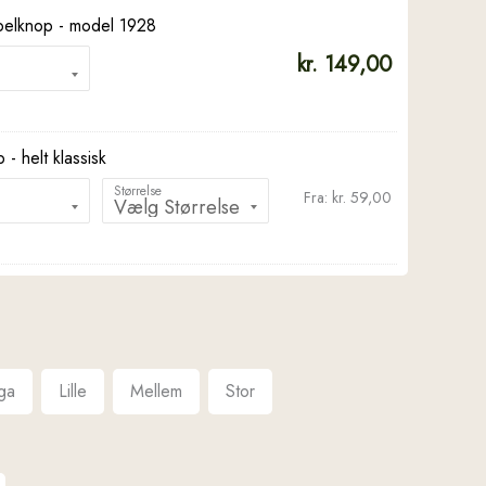
elknop - model 1928
kr.
149,00
 - helt klassisk
Størrelse
Fra:
kr.
59,00
ga
Lille
Mellem
Stor