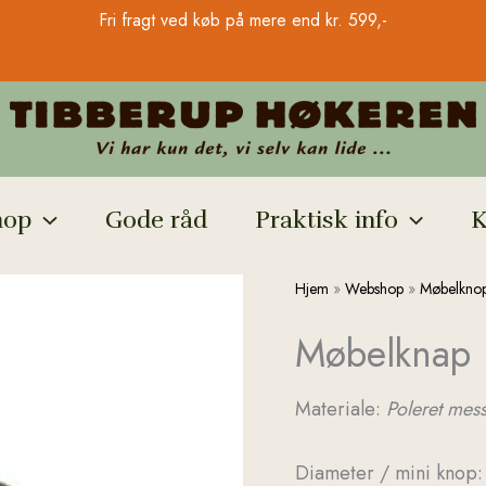
Fri fragt ved køb på mere end kr. 599,-
hop
Gode råd
Praktisk info
K
Møbelknap
Hjem
»
Webshop
»
Møbelkno
model
Møbelknap 
1910
antal
Materiale:
Poleret mes
Diameter / mini knop